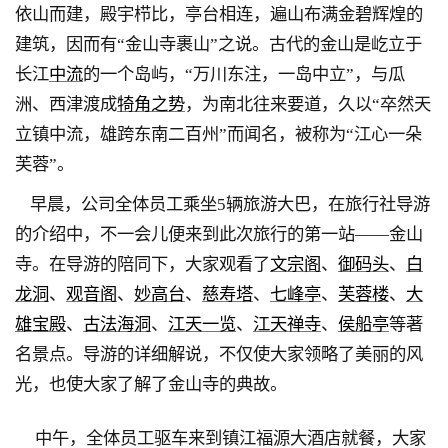
依山而建，殿宇栉比，亭台相连，遍山布满金碧辉煌的
建筑，因而有“金山寺裹山”之说。古代的金山是屹立于
长江
中流
的一个岛屿，“万川东注，一岛中立”，与瓜
洲、西津渡成
犄角之势
，为南北往来要道，久以“卒然天
立镇中流，雄跨东南二百州”而闻名，被称为“江心一朵
芙蓉”。
早晨，公司全体员工乘坐
5
辆旅游大巴，在旅行社导游
的介绍中，不一会儿便来到此次旅行的第一站——金山
寺。在导游的陪同下，大家观看了
文宗阁
、
御码头
、
白
龙洞
、
观音阁
、
妙高台
、
慈寿塔
、
七峰亭
、
芙蓉楼
、
大
雄宝殿
、
古法海洞
、
江天一览
、
江天禅寺
、
侯船亭
等著
名景点。导游的详细解说，不仅使大家领略了美丽的风
光，也使大家了解了金山寺的典故。
中午，全体员工驱车来到镇江福源大酒店就餐，大家