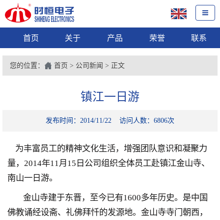
首页
关于
产品
荣誉
联系
您的位置：
首页
>
公司新闻
> 正文
镇江一日游
发布时间：2014/11/22 访问人数：6806次
为丰富员工的精神文化生活，增强团队意识和凝聚力
量，
2014
年
11
月
15
日公司组织全体员工赴镇江金山寺、
南山一日游。
金山寺建于东晋，至今已有
1600
多年历史。是中国
佛教诵经设斋、礼佛拜忏的发源地。金山寺寺门朝西，