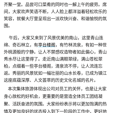
齐聚一堂。品尝可口菜肴的同时也一解上午的疲劳。席
间，大家欢声笑语不断，人人脸上都洋溢着轻松欢乐的
笑容，就餐大厅里呈现出一派欢快兴奋、和谐愉悦的氛
围。
午后，大家又来到了风景优美的南山，这里青山连
绵、奇石林立，有
亭台楼阁
，有竹林流泉，有如一种世
外桃源般的宁静。让人不禁感叹造物者如此偏心，青山
秀水尽让这里得了。走近南山满眼翠绿，满山苍松翠
柏，点缀着一些亭台楼阁，清泉流不停，让人流连忘
返。秀丽的风景
犹如一幅壮丽的山水长卷，已成为镇江
这座
底蕴深厚、人文荟萃的历史文化名城的名片。
本次集体旅游体现出公司对员工的关怀，也是让大家
身心放松的好机会，更重要的是营造全体员工团结凝
聚、活跃奋进的氛围。大家纷纷表示将以更加饱满的热
情及更加良好的状态投入到下一阶段的工作中，更好地