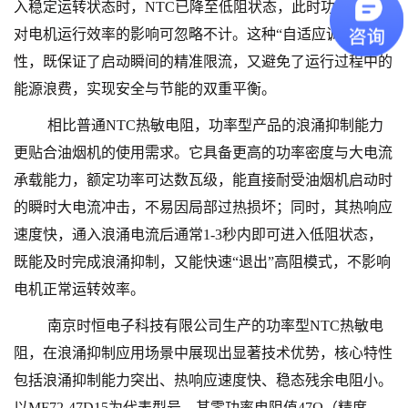
入稳定运转状态时，NTC已降至低阻状态，此时功耗极低，
对电机运行效率的影响可忽略不计。这种“自适应调节”特
性，既保证了启动瞬间的精准限流，又避免了运行过程中的
能源浪费，实现安全与节能的双重平衡。
相比普通
NTC热敏电阻，功率型产品的浪涌抑制能力
更贴合油烟机的使用需求。它具备更高的功率密度与大电流
承载能力，额定功率可达数瓦级，能直接耐受油烟机启动时
的瞬时大电流冲击，不易因局部过热损坏；同时，其热响应
速度快，通入浪涌电流后通常1-3秒内即可进入低阻状态，
既能及时完成浪涌抑制，又能快速“退出”高阻模式，不影响
电机正常运转效率。
南京时恒电子科技有限公司生产的功率型
NTC热敏电
阻，在浪涌抑制应用场景中展现出显著技术优势，核心特性
包括浪涌抑制能力突出、热响应速度快、稳态残余电阻小。
以MF72-47D15为代表型号，其
零功率电
阻值
47Ω（精度