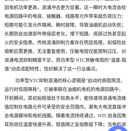
因电机功率更高，浪涌冲击更为显著。这一瞬时大电流会给
电源回路中的电容、接触器、线路等元件带来超负荷压力：
短期可能引发元件跳闸、瞬时故障，导致油烟机启动失败；
长期则会加速部件绝缘层老化，埋下短路、局部过热甚至起
火的安全隐患。传统浪涌抑制方案存在明显局限，如保险丝
熔断后需更换、无法重复使用，压敏电阻仅能限制过压、对
浪涌电流抑制精度不足，而功率型 NTC热敏电阻的“温度-阻
值”动态适配特性，恰好解决了这一行业痛点。
功率型
NTC抑制浪涌的核心逻辑是“启动时高阻限流，
运行时低阻降耗”。它被串联在油烟机电机的电源回路中，
开机瞬间，其初始阻值处于较高水平，能快速将浪涌电流峰
值控制在电路元件可承受的安全范围内，避免大电流直接冲
击电源模块和电机线圈。随着电流持续通过，NTC自身因焦
耳热效应温度快速升高，阻值随之呈指数级下降；当电机进