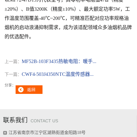
±
20
%）、B值3200K（精度±
10
%）、最大额定功率5W，工
作温度范围覆盖-40℃~200
℃
，
可精准匹配对应功率规格油
烟机的启动浪涌抑制需求，成为该适配领域众多油烟机品牌
的优选配件。
MF52B-103F3435热敏电阻：暖手...
上一篇：
CWF4-503J4350NTC温度传感器...
下一篇：
分享：
联系我们
CONTACT US
江苏省南京市江宁区湖熟街道金阳路18号